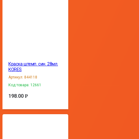
Краска штемп. син. 28мл.
КORES
Артикул:
844118
Код товара:
12661
198.00
Р