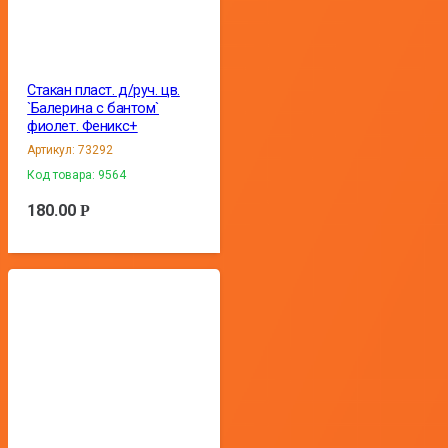
Стакан пласт. д/руч. цв.
`Балерина с бантом`
фиолет. Феникс+
Артикул:
73292
Код товара:
9564
180.00
Р