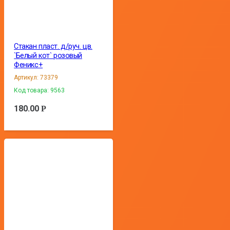
Стакан пласт. д/руч. цв.
`Белый кот` розовый
Феникс+
Артикул:
73379
Код товара:
9563
180.00
Р