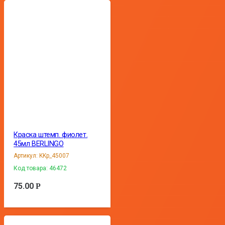
Краска штемп. фиолет.
45мл BERLINGO
Артикул:
KKp_45007
Код товара:
46472
75.00
Р