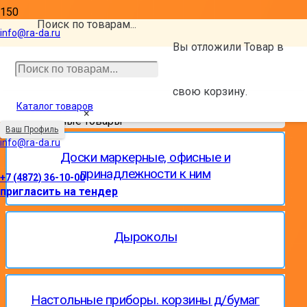
Поиск по товарам...
Офисные товары
info@ra-da.ru
Вы отложили
Товар
в
свою корзину.
Главная
Каталог товаров
×
Офисные товары
Ваш Профиль
info@ra-da.ru
Доски маркерные, офисные и
принадлежности к ним
+7 (4872) 36-10-00
пригласить на тендер
Дыроколы
Настольные приборы. корзины д/бумаг