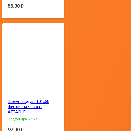
55.00
Р
Штемп. подуш. 101х68
фиолет. мет. корп.
ATTACHE
Код товара:
9662
97.00
Р