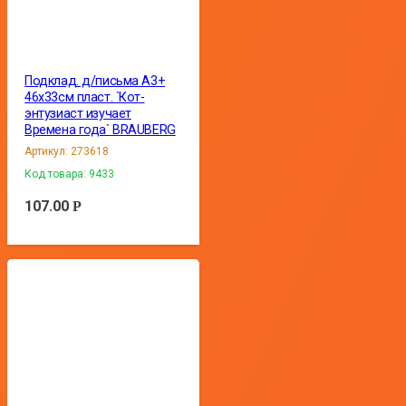
Подклад. д/письма А3+
46х33см пласт. `Кот-
энтузиаст изучает
Времена года` BRAUBERG
Артикул:
273618
Код товара:
9433
107.00
Р