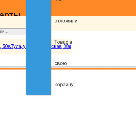
карты
отложили
нов
Товар
в
, 50в
Тула, ул. Тургеневская, 38а
свою
корзину.