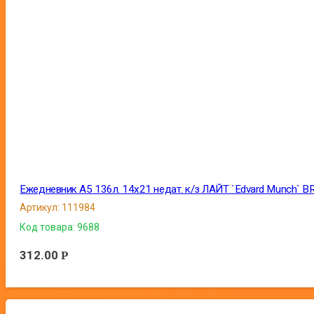
Ежедневник А5 136л. 14х21 недат. к/з ЛАЙТ `Edvard Munch` 
Артикул:
111984
Код товара:
9688
312.00
Р