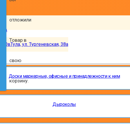
отложили
нов
Товар
в
, 50в
Тула, ул. Тургеневская, 38а
свою
Доски маркерные, офисные и принадлежности к ним
корзину.
Дыроколы