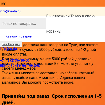
Бесплатная доставка
info@ra-da.ru
Вы отложили
Товар
в свою
канцтоваров прямо в Ваш
офис!
корзину.
Каталог товаров
Бесплатная доставка канцтоваров по Туле, при заказе
Ваш Профиль
info@ra-da.ru
товаров на сумму от 5000 рублей, в течение 1-2 дней
после оплаты.
При заказе на сумму менее 5000 рублей, доставка
+7 (4872) 36-10-00
платная. Стоимость доставки Вы можете уточнить у
пригласить на тендер
своего менеджера.
Так же вы можете самостоятельно забрать готовый
заказ в любом нашем магазине. Адреса наших
магазинов Вы можете посмотреть ниже.
Привезём под заказ. Срок исполнения 1-5
дней.