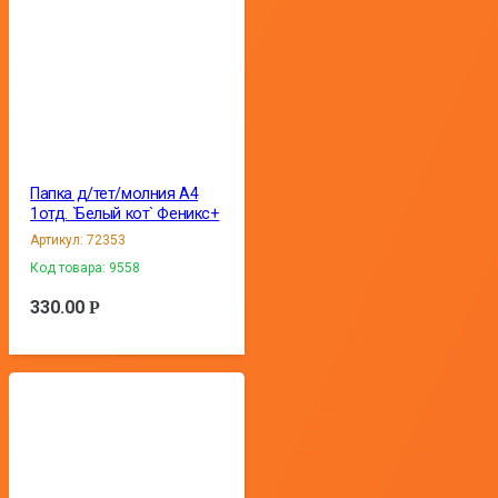
Папка д/тет/молния А4
1отд. `Белый кот` Феникс+
Артикул:
72353
Код товара:
9558
330.00
Р