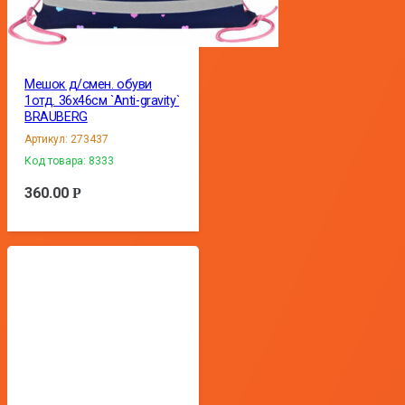
Мешок д/смен. обуви
1отд. 36х46см `Anti-gravity`
BRAUBERG
Артикул:
273437
Код товара:
8333
360.00
Р