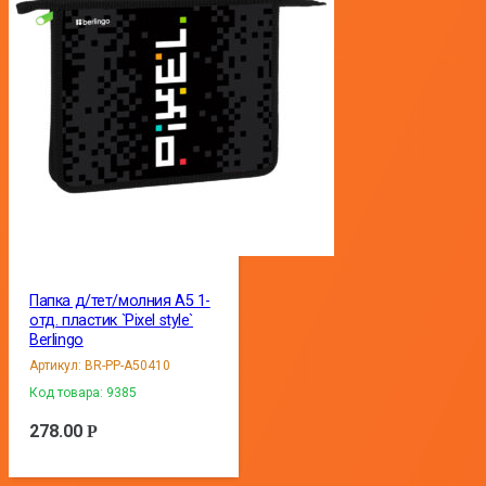
Папка д/тет/молния А5 1-
отд. пластик `Pixel style`
Berlingo
Артикул:
BR-PP-A50410
Код товара:
9385
278.00
Р