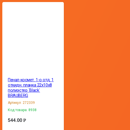
Пенал-космет. 1-о отд. 1
откидн. планка 22х10х8
полиэстер `Black`
BRAUBERG
Артикул:
272339
Код товара:
8938
544.00
Р