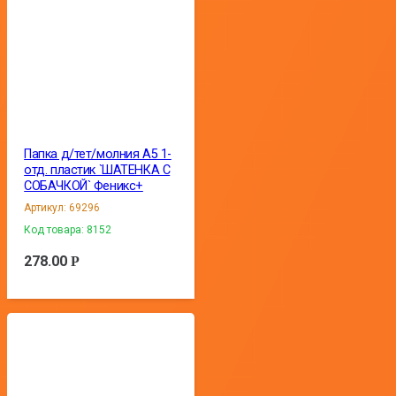
Папка д/тет/молния А5 1-
отд. пластик `ШАТЕНКА С
СОБАЧКОЙ` Феникс+
Артикул:
69296
Код товара:
8152
278.00
Р