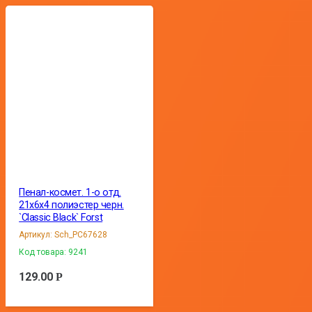
Пенал-космет. 1-о отд.
21х6х4 полиэстер черн.
`Classic Black` Forst
Артикул:
Sch_PC67628
Код товара:
9241
129.00
Р