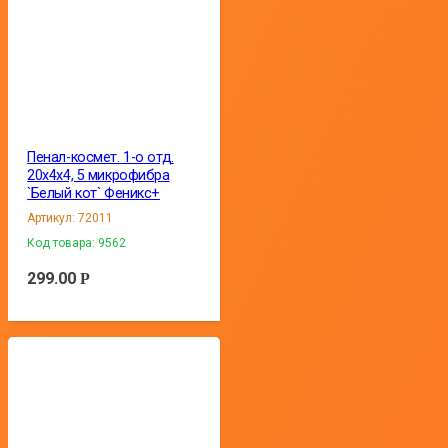
Пенал-космет. 1-о отд.
20х4х4, 5 микрофибра
`Белый кот` Феникс+
Артикул:
72011
Код товара:
9562
299.00
Р