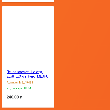
Пенал-космет. 1-о отд.
20х8, 5х3 к/з `Hero` MESHU
Артикул:
MS_49483
Код товара:
8864
240.00
Р