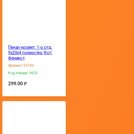
Пенал-космет. 1-о отд.
9х20х4 полиэстер `Кот`
Феникс+
Артикул:
53783
Код товара:
9625
299.00
Р