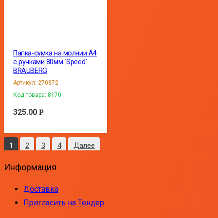
Папка-сумка на молнии А4
с ручками 80мм `Speed`
BRAUBERG
Артикул:
270872
Код товара:
8170
325.00
Р
1
2
3
4
Далее
Информация
Доставка
Пригласить на Тендер