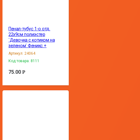
Пенал-тубус 1-о отд.
22х9см полиэстер
`Девочка с котиком на
зеленом` Феникс +
Артикул:
24064
Код товара:
8111
75.00
Р