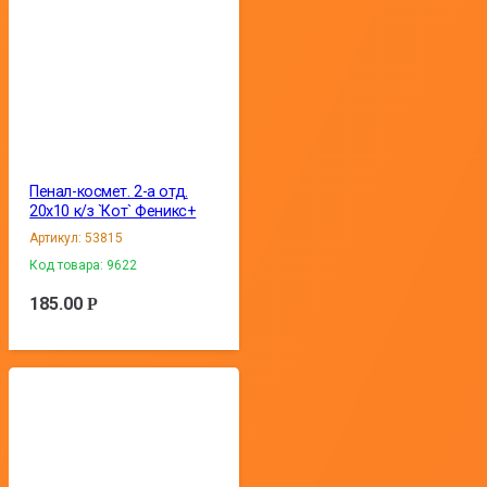
Пенал-космет. 2-а отд.
20х10 к/з `Кот` Феникс+
Артикул:
53815
Код товара:
9622
185.00
Р