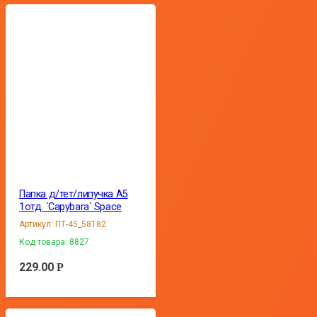
Папка д/тет/липучка А5
1отд. `Capybara` Space
Артикул:
ПТ-45_58182
Код товара:
8827
229.00
Р