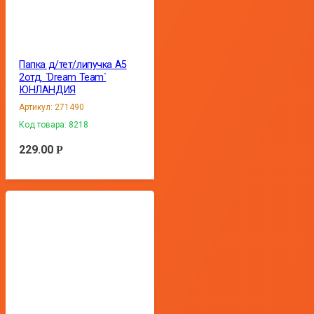
Папка д/тет/липучка А5
2отд. `Dream Team`
ЮНЛАНДИЯ
Артикул:
271490
Код товара:
8218
229.00
Р