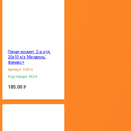
Пенал-космет. 2-а отд.
20х10 к/з `Медведь`
Феникс+
Артикул:
53816
Код товара:
9624
185.00
Р