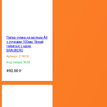
Папка-сумка на молнии А4
с ручками 100мм `Яркий
геймпад`с карм.
BRAUBERG
Артикул:
274528
Код товара:
9658
492.00
Р