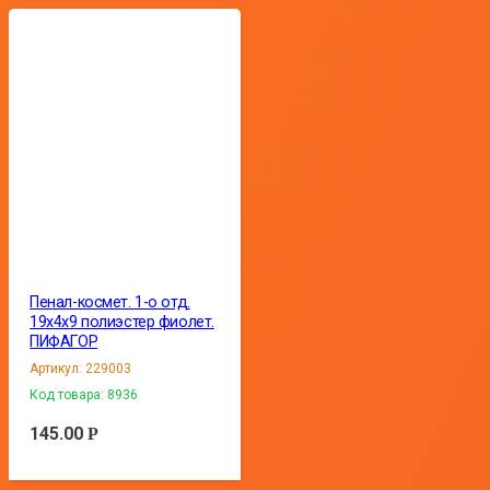
Пенал-космет. 1-о отд.
19х4х9 полиэстер фиолет.
ПИФАГОР
Артикул:
229003
Код товара:
8936
145.00
Р