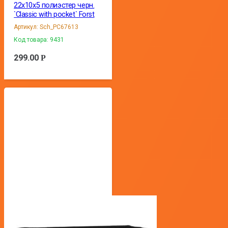
22х10х5 полиэстер черн.
`Classic with pocket` Forst
Артикул:
Sch_PC67613
Код товара:
9431
299.00
Р