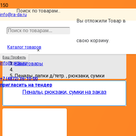
Поиск по товарам...
Пеналы, папки д/тетр. , рюкзаки,
info@ra-da.ru
Вы отложили
Товар
в
сумки
свою корзину.
Каталог товаров
×
Главная
Ваш Профиль
info@ra-da.ru
Канцтовары
Пеналы, папки д/тетр. , рюкзаки, сумки
+7 (4872) 36-10-00
пригласить на тендер
Пеналы, рюкзаки, сумки на заказ