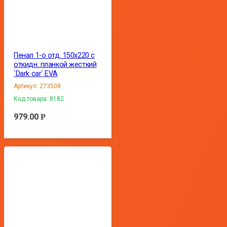
Пенал 1-о отд. 150х220 с
откидн. планкой жесткий
`Dark car` EVA
Артикул:
273508
Код товара:
8182
979.00
Р