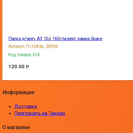
Папка д/черч. А3 10л. 160г/м верт. рамка Space
Артикул:
Пч10А3в_38936
Код товара:
614
120.00
Р
Информация
Доставка
Пригласить на Тендер
О магазине