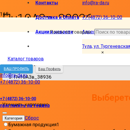
Контакты
info@ra-da.ru
Пч10А3в_38936
Доставка и Оплата
+7 (4872) 36-10-00
Сортировать
Акции и новости
Поиск по товарам...
Адреса наших магази
Тула, ул. Тургеневская
Главная
×
Каталог товаров
Товар Код товара
ВАШ ПРОФИЛЬ
Ваш Профиль
info@ra-da.ru
Пч10А3в_38936
+7 (4872) 36-10-00
Выберете
+7 (4872) 36-10-00
Уточнить категорию
пригласить на тендер
Сброс
Категория
Бумажная продукция
1